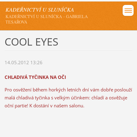
KADEŘNICTVÍ U SLUNÍČKA
KADEŘNICTVÍ U SLUNÍČKA - GABRIELA
TESAŘOVÁ
COOL EYES
14.05.2012 13:26
CHLADIVÁ TYČINKA NA OČI
Pro osvěžení během horkých letních dní vám dobře poslouží
malá chladivá tyčinka s velkým účinkem: chladí a osvěžuje
oční partie! K dostání v našem salonu.