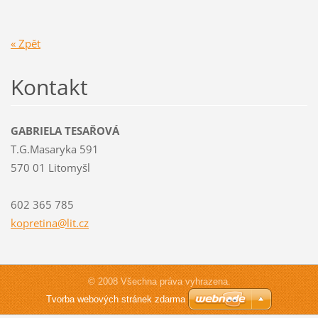
« Zpět
Kontakt
GABRIELA TESAŘOVÁ
T.G.Masaryka 591
570 01 Litomyšl
602 365 785
kopretin
a@lit.cz
© 2008 Všechna práva vyhrazena.
Tvorba webových stránek zdarma