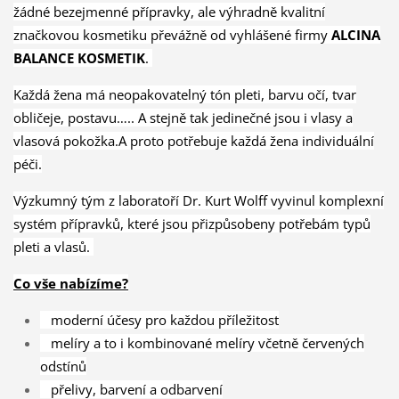
žádné bezejmenné přípravky, ale výhradně kvalitní
značkovou kosmetiku převážně od vyhlášené firmy
ALCINA
BALANCE KOSMETIK
.
Každá žena má neopakovatelný tón pleti, barvu očí, tvar
obličeje, postavu….. A stejně tak jedinečné jsou i vlasy a
vlasová pokožka.A proto potřebuje každá žena individuální
péči.
Výzkumný tým z laboratoří Dr. Kurt Wolff vyvinul komplexní
systém přípravků, které jsou přizpůsobeny potřebám typů
pleti a vlasů.
Co vše nabízíme?
moderní účesy pro každou příležitost
melíry a to i kombinované melíry včetně červených
odstínů
přelivy, barvení a odbarvení