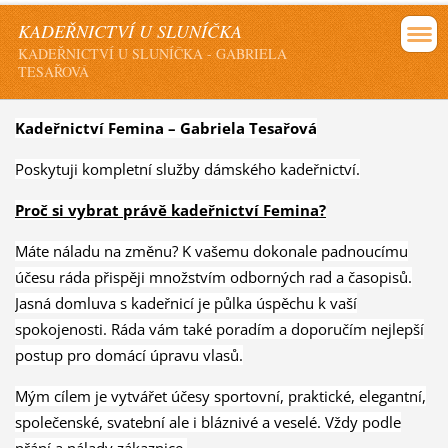
KADEŘNICTVÍ U SLUNÍČKA
KADEŘNICTVÍ U SLUNÍČKA - GABRIELA
TESAŘOVÁ
Kadeřnictví Femina – Gabriela Tesařová
Poskytuji kompletní služby dámského kadeřnictví.
Proč si vybrat právě kadeřnictví Femina?
Máte náladu na změnu? K vašemu dokonale padnoucímu
účesu ráda přispěji množstvím odborných rad a časopisů.
Jasná domluva s kadeřnicí je půlka úspěchu k vaší
spokojenosti. Ráda vám také poradím a doporučím nejlepší
postup pro domácí úpravu vlasů.
Mým cílem je vytvářet účesy sportovní, praktické, elegantní,
společenské, svatební ale i bláznivé a veselé. Vždy podle
přání a nálady zákaznice.