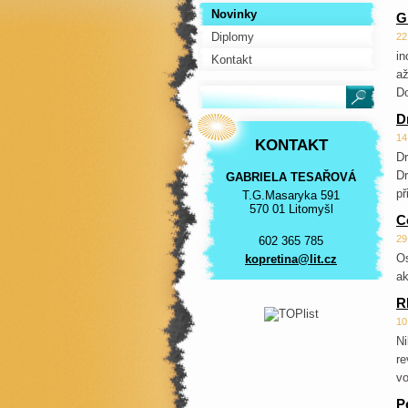
Novinky
G
Diplomy
22
in
Kontakt
až
Do
D
14
KONTAKT
Dr
Dr
GABRIELA TESAŘOVÁ
př
T.G.Masaryka 591
570 01 Litomyšl
C
29
602 365 785
Os
kopretin
a@lit.cz
ak
R
10
Ni
re
vo
P