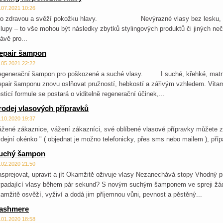
.07.2021 10:26
ro zdravou a svěží pokožku hlavy. Nevýrazné vlasy bez lesku, svě
 lupy – to vše mohou být následky zbytků stylingových produktů či jiných neč
ávě pro...
epair šampon
.05.2021 22:22
egenerační šampon pro poškozené a suché vlasy. I suché, křehké, matné
pair šamponu znovu oslňovat pružností, hebkostí a zářivým vzhledem. Vitam
sticí formule se postará o viditelně regenerační účinek,...
rodej vlasových přípravků
.10.2020 19:37
žené zákaznice, vážení zákazníci, své oblíbené vlasové přípravky můžete za
dejní okénko " ( objednat je možno telefonicky, přes sms nebo mailem ), pří
uchý šampon
.02.2020 21:50
sprejovat, upravit a jít Okamžitě oživuje vlasy Nezanechává stopy Vhodný 
padající vlasy během pár sekund? S novým suchým šamponem ve spreji žádn
amžitě osvěží, vyživí a dodá jim příjemnou vůni, pevnost a pěstěný...
ashmere
.01.2020 18:58