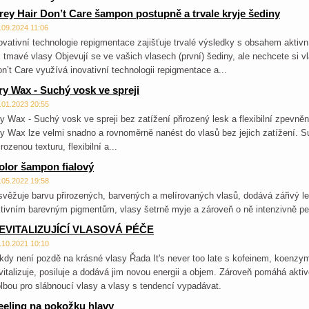
rey Hair Don’t Care šampon postupně a trvale kryje šediny
.09.2024 11:06
ovativní technologie repigmentace zajišťuje trvalé výsledky s obsahem aktivn
 tmavé vlasy Objevují se ve vašich vlasech (první) šediny, ale nechcete si 
n’t Care využívá inovativní technologii repigmentace a...
ry Wax - Suchý vosk ve spreji
.01.2023 20:55
y Wax - Suchý vosk ve spreji bez zatížení přirozený lesk a flexibilní zpev
y Wax lze velmi snadno a rovnoměrně nanést do vlasů bez jejich zatížení. 
irozenou texturu, flexibilní a...
olor šampon fialový
.05.2022 19:58
věžuje barvu přirozených, barvených a melírovaných vlasů, dodává zářivý le
tivním barevným pigmentům, vlasy šetrně myje a zároveň o ně intenzivně pe
EVITALIZUJÍCÍ VLASOVÁ PÉČE
.10.2021 10:10
kdy není pozdě na krásné vlasy Řada It's never too late s kofeinem, koen
vitalizuje, posiluje a dodává jim novou energii a objem. Zároveň pomáhá aktiv
lbou pro slábnoucí vlasy a vlasy s tendencí vypadávat.
eeling na pokožku hlavy