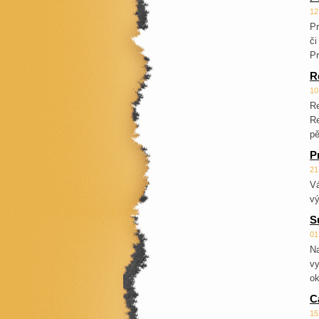
12
P
či
Pr
R
10
R
Re
pě
P
21
Vá
vý
S
01
Na
vy
ok
C
15