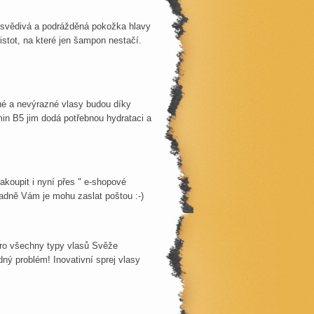
divá a podrážděná pokožka hlavy
istot, na které jen šampon nestačí.
 a nevýrazné vlasy budou díky
in B5 jim dodá potřebnou hydrataci a
koupit i nyní přes " e-shopové
padně Vám je mohu zaslat poštou :-)
pro všechny typy vlasů Svěže
ý problém! Inovativní sprej vlasy