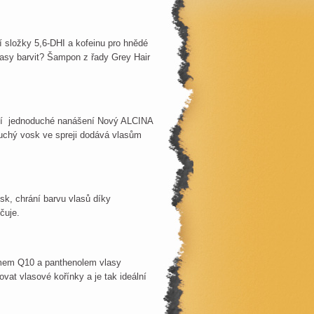
í složky 5,6-DHI a kofeinu pro hnědé
vlasy barvit? Šampon z řady Grey Hair
nění jednoduché nanášení Nový ALCINA
Suchý vosk ve spreji dodává vlasům
sk, chrání barvu vlasů díky
čuje.
zymem Q10 a panthenolem vlasy
ovat vlasové kořínky a je tak ideální