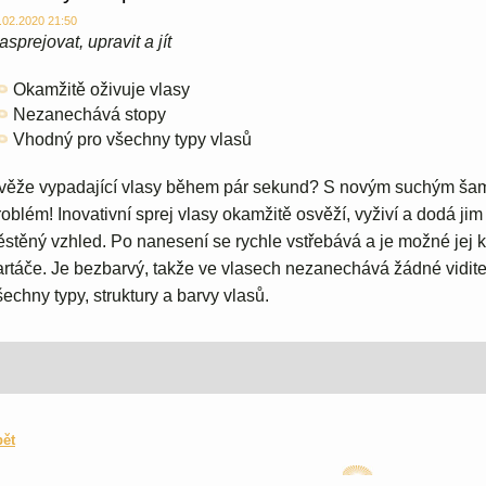
.02.2020 21:50
asprejovat, upravit a jít
Okamžitě oživuje vlasy
Nezanechává stopy
Vhodný pro všechny typy vlasů
věže vypadající vlasy během pár sekund? S novým suchým ša
roblém! Inovativní sprej vlasy okamžitě osvěží, vyživí a dodá ji
ěstěný vzhled. Po nanesení se rychle vstřebává a je možné jej 
artáče. Je bezbarvý, takže ve vlasech nezanechává žádné vidite
šechny typy, struktury a barvy vlasů.
pět