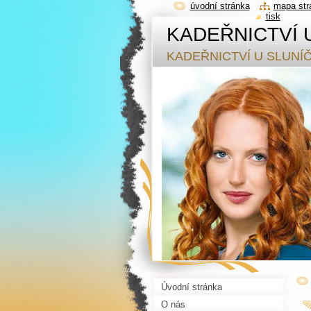
úvodní stránka
mapa str
tisk
KADEŘNICTVÍ 
KADEŘNICTVÍ U SLUNÍ
Úvodní stránka
O nás