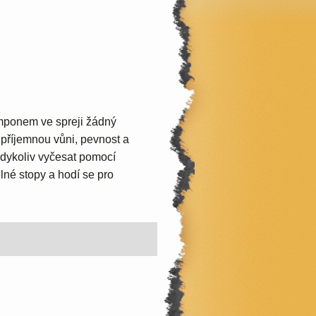
mponem ve spreji žádný
m příjemnou vůni, pevnost a
kdykoliv vyčesat pomocí
lné stopy a hodí se pro