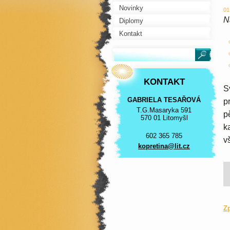
Novinky
01
N
Diplomy
Kontakt
KONTAKT
S
GABRIELA TESAŘOVÁ
p
T.G.Masaryka 591
p
570 01 Litomyšl
k
602 365 785
v
kopretin
a@lit.cz
Z