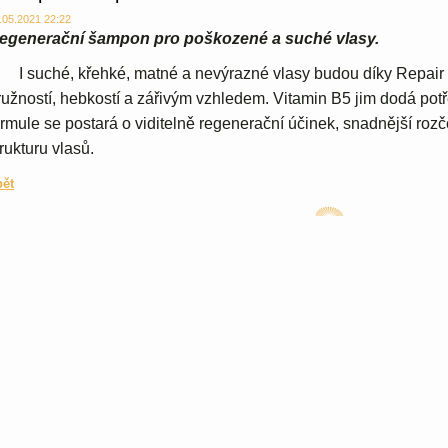
.05.2021 22:22
egenerační šampon pro poškozené a suché vlasy.
 suché, křehké, matné a nevýrazné vlasy budou díky Repair
ružností, hebkostí a zářivým vzhledem. Vitamin B5 jim dodá potř
ormule se postará o viditelně regenerační účinek, snadnější ro
trukturu vlasů.
pět