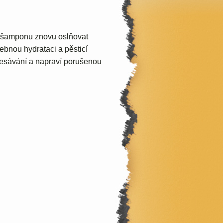
 šamponu znovu oslňovat
ebnou hydrataci a pěsticí
zčesávání a napraví porušenou