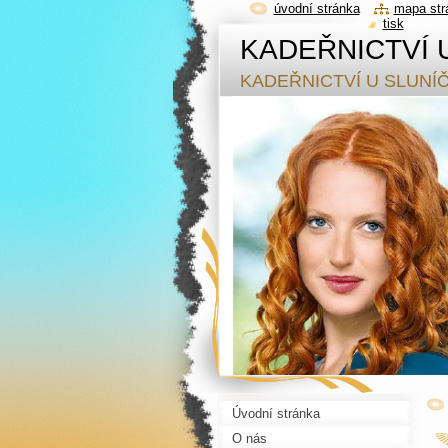
úvodní stránka
mapa str
tisk
KADEŘNICTVÍ 
KADEŘNICTVÍ U SLUNÍ
Úvodní stránka
O nás