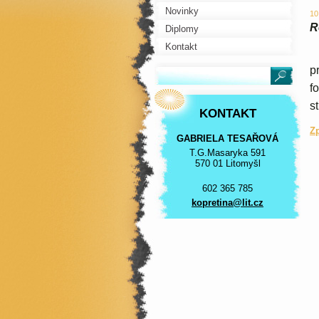
Novinky
10
R
Diplomy
Kontakt
I
p
f
s
KONTAKT
Z
GABRIELA TESAŘOVÁ
T.G.Masaryka 591
570 01 Litomyšl
602 365 785
kopretin
a@lit.cz