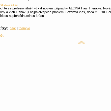
.05.2012 13:23
chte se profesionálně hýčkat novými přípravky ALCINA Haar Therapie. Nová 
viny a vláhu, zbaví ji nejpalčivějších problému, ozdraví vlas, dodá mu sílu,
hledu nepřehlédnutelnou krásu
títky
:
haar
|
therapie
pět