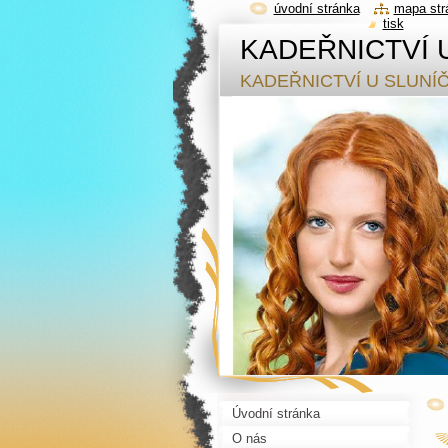
úvodní stránka
mapa str
tisk
KADEŘNICTVÍ 
KADEŘNICTVÍ U SLUNÍ
Úvodní stránka
O nás