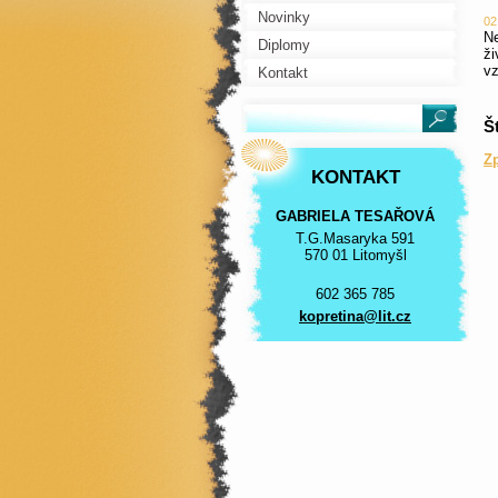
Novinky
02
Ne
Diplomy
ži
vz
Kontakt
Š
Z
KONTAKT
GABRIELA TESAŘOVÁ
T.G.Masaryka 591
570 01 Litomyšl
602 365 785
kopretin
a@lit.cz