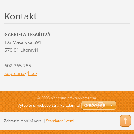
Kontakt
GABRIELA TESAŘOVÁ
T.G.Masaryka 591
570 01 Litomyšl
602 365 785
kopretin
a@lit.cz
© 2008 Všechna práva vyhrazena.
Vytvořte si webové stránky zdarma!
Zobrazit:
Mobilní verzi
|
Standardní verzi