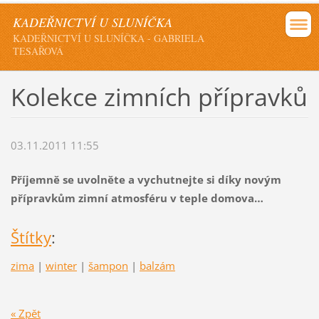
KADEŘNICTVÍ U SLUNÍČKA
KADEŘNICTVÍ U SLUNÍČKA - GABRIELA
TESAŘOVÁ
Kolekce zimních přípravků
03.11.2011 11:55
Příjemně se uvolněte a vychutnejte si díky novým
přípravkům zimní atmosféru v teple domova…
Štítky
:
zima
|
winter
|
šampon
|
balzám
« Zpět