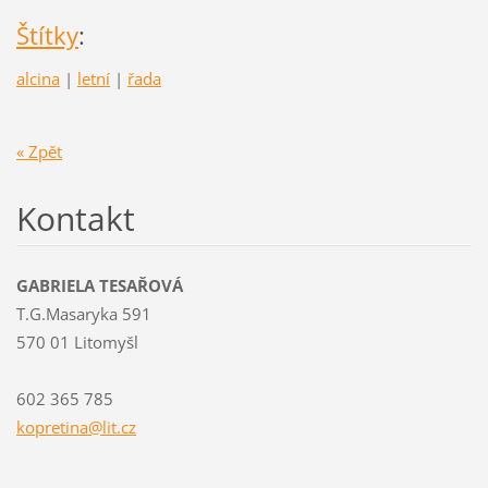
Štítky
:
alcina
|
letní
|
řada
« Zpět
Kontakt
GABRIELA TESAŘOVÁ
T.G.Masaryka 591
570 01 Litomyšl
602 365 785
kopretin
a@lit.cz