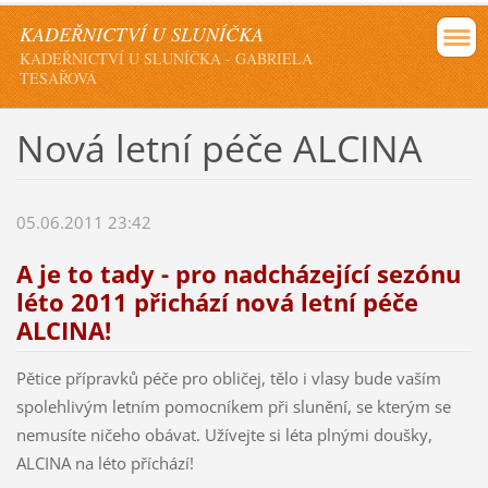
KADEŘNICTVÍ U SLUNÍČKA
KADEŘNICTVÍ U SLUNÍČKA - GABRIELA
TESAŘOVÁ
Nová letní péče ALCINA
05.06.2011 23:42
A je to tady - pro nadcházející sezónu
léto 2011 přichází nová letní péče
ALCINA!
Pětice přípravků péče pro obličej, tělo i vlasy bude vaším
spolehlivým letním pomocníkem při slunění, se kterým se
nemusíte ničeho obávat. Užívejte si léta plnými doušky,
ALCINA na léto příchází!