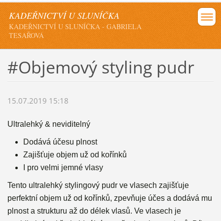
KADEŘNICTVÍ U SLUNÍČKA
KADEŘNICTVÍ U SLUNÍČKA - GABRIELA
TESAŘOVÁ
#Objemový styling pudr
15.07.2019 15:18
Ultralehký & neviditelný
Dodává účesu plnost
Zajišťuje objem už od kořínků
I pro velmi jemné vlasy
Tento ultralehký stylingový pudr ve vlasech zajišťuje
perfektní objem už od kořínků, zpevňuje účes a dodává mu
plnost a strukturu až do délek vlasů. Ve vlasech je