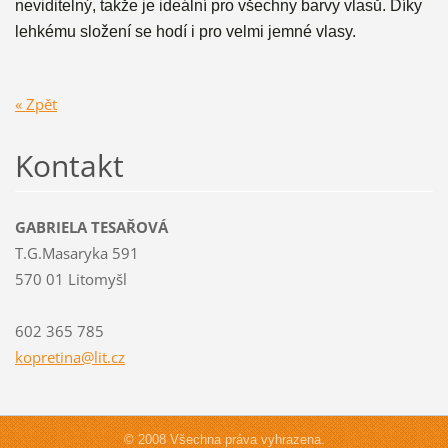
neviditelný, takže je ideální pro všechny barvy vlasů. Díky
lehkému složení se hodí i pro velmi jemné vlasy.
« Zpět
Kontakt
GABRIELA TESAŘOVÁ
T.G.Masaryka 591
570 01 Litomyšl
602 365 785
kopretin
a@lit.cz
© 2008 Všechna práva vyhrazena.