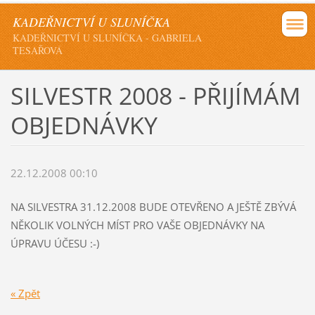
KADEŘNICTVÍ U SLUNÍČKA
KADEŘNICTVÍ U SLUNÍČKA - GABRIELA
TESAŘOVÁ
SILVESTR 2008 - PŘIJÍMÁM
OBJEDNÁVKY
22.12.2008 00:10
NA SILVESTRA 31.12.2008 BUDE OTEVŘENO A JEŠTĚ ZBÝVÁ
NĚKOLIK VOLNÝCH MÍST PRO VAŠE OBJEDNÁVKY NA
ÚPRAVU ÚČESU :-)
« Zpět