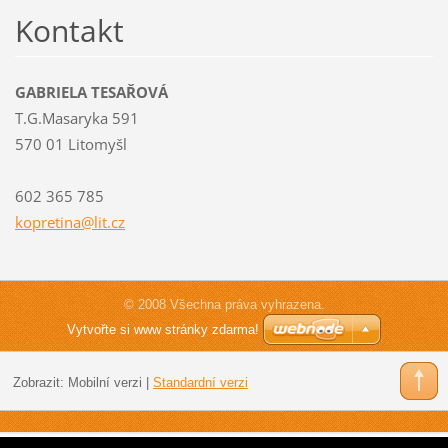
Kontakt
GABRIELA TESAŘOVÁ
T.G.Masaryka 591
570 01 Litomyšl
602 365 785
kopretin
a@lit.cz
© 2008 Všechna práva vyhrazena.
Vytvořte si www stránky zdarma!
Zobrazit:
Mobilní verzi
|
Standardní verzi