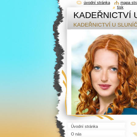
úvodní stránka
mapa str
tisk
KADEŘNICTVÍ 
KADEŘNICTVÍ U SLUNÍ
Úvodní stránka
O nás