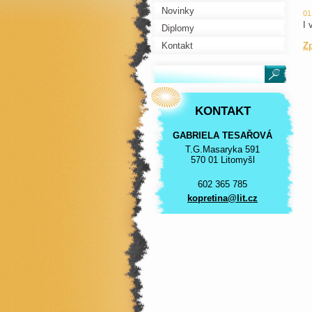
Novinky
01
I 
Diplomy
Kontakt
Z
KONTAKT
GABRIELA TESAŘOVÁ
T.G.Masaryka 591
570 01 Litomyšl
602 365 785
kopretin
a@lit.cz