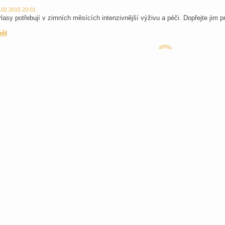
.02.2015 20:01
vlasy potřebují v zimních měsících intenzivnější výživu a péči. Dopřejte jim pr
pět