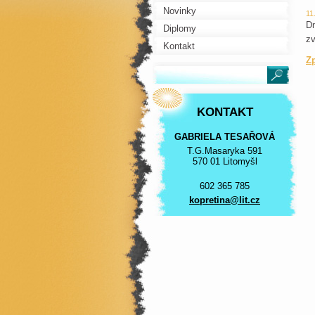
Novinky
11
Dn
Diplomy
zv
Kontakt
Z
KONTAKT
GABRIELA TESAŘOVÁ
T.G.Masaryka 591
570 01 Litomyšl
602 365 785
kopretin
a@lit.cz