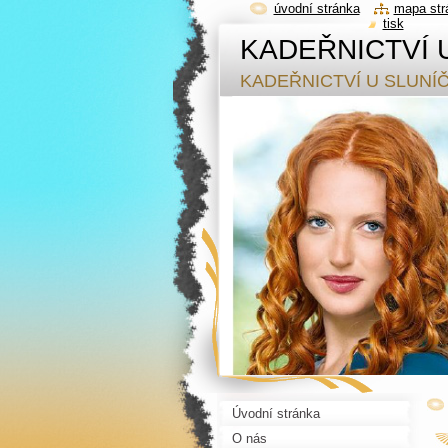
úvodní stránka
mapa str
tisk
KADEŘNICTVÍ 
KADEŘNICTVÍ U SLUNÍ
Úvodní stránka
O nás