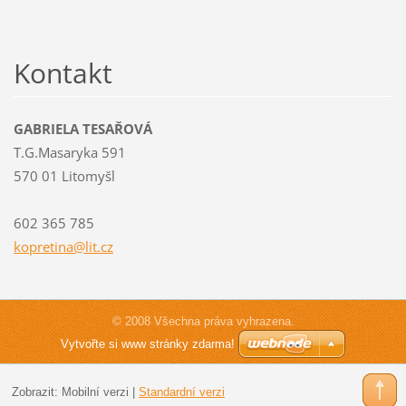
Kontakt
GABRIELA TESAŘOVÁ
T.G.Masaryka 591
570 01 Litomyšl
602 365 785
kopretin
a@lit.cz
© 2008 Všechna práva vyhrazena.
Vytvořte si www stránky zdarma!
Zobrazit:
Mobilní verzi
|
Standardní verzi