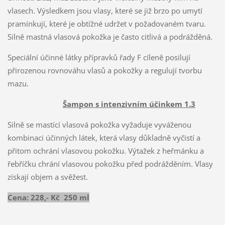
vlasech. Výsledkem jsou vlasy, které se již brzo po umytí
pramínkují, které je obtížné udržet v požadovaném tvaru.
Silně mastná vlasová pokožka je často citlivá a podrážděná.
Speciální účinné látky přípravků řady F cíleně posilují
přirozenou rovnováhu vlasů a pokožky a regulují tvorbu
mazu.
Šampon s intenzivním účinkem 1.3
Silně se mastící vlasová pokožka vyžaduje vyváženou
kombinaci účinných látek, která vlasy důkladně vyčistí a
přitom ochrání vlasovou pokožku. Výtažek z heřmánku a
řebříčku chrání vlasovou pokožku před podrážděním. Vlasy
získají objem a svěžest.
Cena: 228,- Kč 250 ml