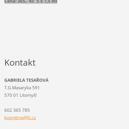
Cena: 365,- Kč 5 x 7,5 m
l
Kontakt
GABRIELA TESAŘOVÁ
T.G.Masaryka 591
570 01 Litomyšl
602 365 785
kopretin
a@lit.cz