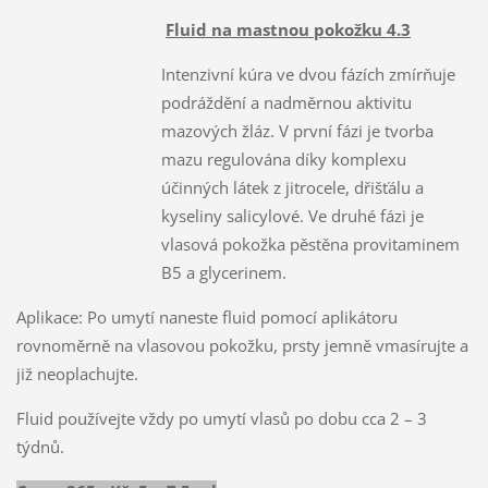
Fluid na mastnou pokožku 4.3
Intenzivní kúra ve dvou fázích zmírňuje
podráždění a nadměrnou aktivitu
mazových žláz. V první fázi je tvorba
mazu regulována díky komplexu
účinných látek z jitrocele, dřišťálu a
kyseliny salicylové. Ve druhé fázi je
vlasová pokožka pěstěna provitaminem
B5 a glycerinem.
Aplikace: Po umytí naneste fluid pomocí aplikátoru
rovnoměrně na vlasovou pokožku, prsty jemně vmasírujte a
již neoplachujte.
Fluid používejte vždy po umytí vlasů po dobu cca 2 – 3
týdnů.