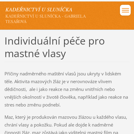
KADEŘNICTVÍ U SLUNÍČKA
KADEŘNICTVÍ U SLUNÍČKA - GABRIELA
TESAŘOVÁ
Individuální péče pro
mastné vlasy
Příčiny nadměrného maštění vlasů jsou ukryty v lidském
těle. Aktivita mazových žláz je v nerovnováze vlivem
dědičnosti, ale i jako reakce na změnu vnitřních nebo
vnějších okolností v životě člověka, například jako reakce na
stres nebo změnu podnebí.
Maz, který je produkován mazovou žlázou u každého vlasu,
chrání vlasy a pokožku. Pokud ale dojde k nadměrné
činnosti žláz, maz zůstává jako viditelný mastný film na