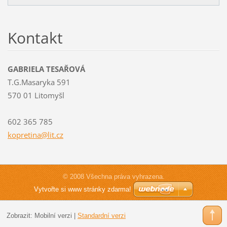
Kontakt
GABRIELA TESAŘOVÁ
T.G.Masaryka 591
570 01 Litomyšl
602 365 785
kopretin
a@lit.cz
© 2008 Všechna práva vyhrazena.
Vytvořte si www stránky zdarma!
Zobrazit:
Mobilní verzi
|
Standardní verzi