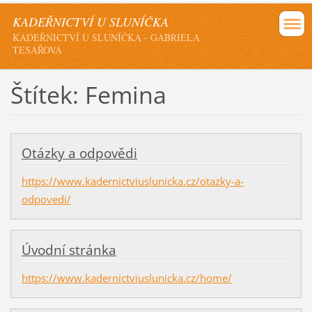
KADEŘNICTVÍ U SLUNÍČKA
KADEŘNICTVÍ U SLUNÍČKA - GABRIELA
TESAŘOVÁ
Štítek: Femina
Otázky a odpovědi
https://www.kadernictviuslunicka.cz/otazky-a-
odpovedi/
Úvodní stránka
https://www.kadernictviuslunicka.cz/home/