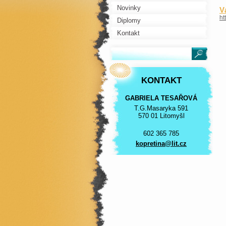
Novinky
V
ht
Diplomy
Kontakt
KONTAKT
GABRIELA TESAŘOVÁ
T.G.Masaryka 591
570 01 Litomyšl
602 365 785
kopretin
a@lit.cz