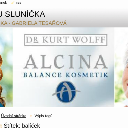
ánek
rss
U SLUNÍČKA
ČKA - GABRIELA TESAŘOVÁ
Úvodní stránka
Výpis tagů
Štítek: balíček