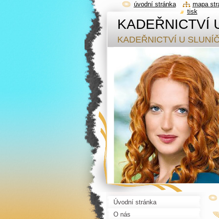
úvodní stránka
mapa str
tisk
KADEŘNICTVÍ 
KADEŘNICTVÍ U SLUNÍ
Úvodní stránka
O nás