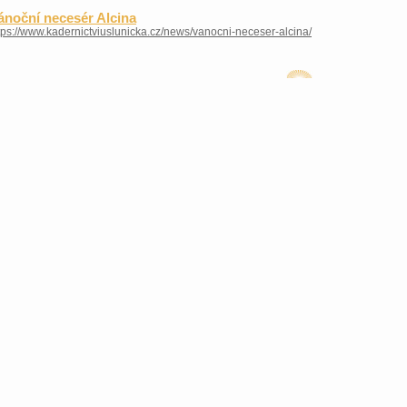
ánoční necesér Alcina
tps://www.kadernictviuslunicka.cz/news/vanocni-neceser-alcina/