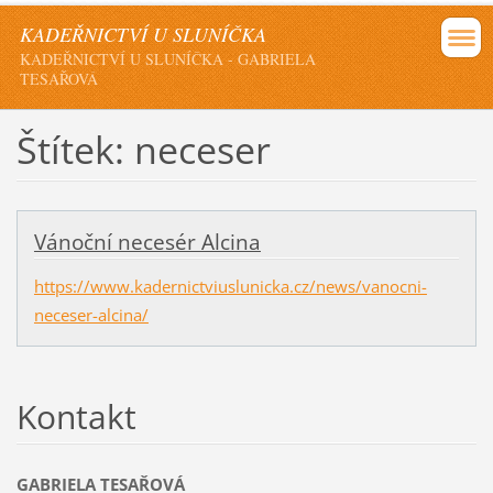
KADEŘNICTVÍ U SLUNÍČKA
KADEŘNICTVÍ U SLUNÍČKA - GABRIELA
TESAŘOVÁ
Štítek: neceser
Vánoční necesér Alcina
https://www.kadernictviuslunicka.cz/news/vanocni-
neceser-alcina/
Kontakt
GABRIELA TESAŘOVÁ