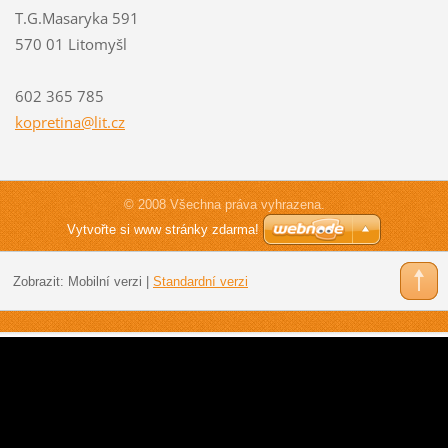
T.G.Masaryka 591
570 01 Litomyšl
602 365 785
kopretin
a@lit.cz
© 2008 Všechna práva vyhrazena.
Vytvořte si www stránky zdarma!
Zobrazit:
Mobilní verzi
|
Standardní verzi