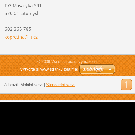
T.G.Masaryka 591
570 01 Litomyšl
602 365 785
kopretin
a@lit.cz
© 2008 Všechna práva vyhrazena.
Vytvořte si www stránky zdarma!
Zobrazit:
Mobilní verzi
|
Standardní verzi