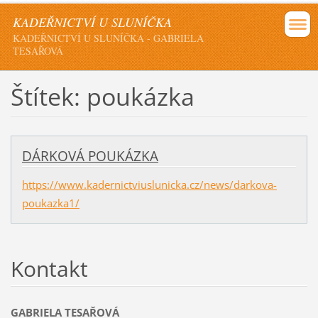
KADEŘNICTVÍ U SLUNÍČKA
KADEŘNICTVÍ U SLUNÍČKA - GABRIELA
TESAŘOVÁ
Štítek: poukázka
DÁRKOVÁ POUKÁZKA
https://www.kadernictviuslunicka.cz/news/darkova-
poukazka1/
Kontakt
GABRIELA TESAŘOVÁ