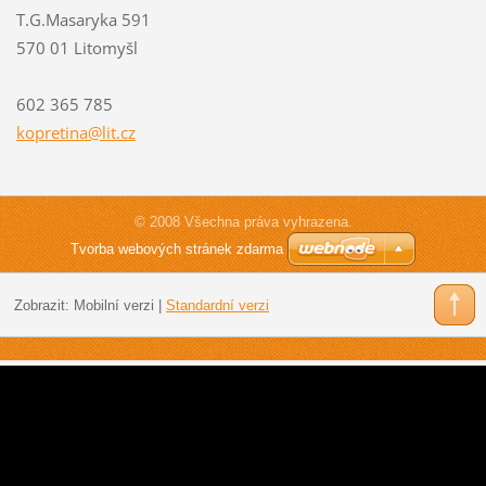
T.G.Masaryka 591
570 01 Litomyšl
602 365 785
kopretin
a@lit.cz
© 2008 Všechna práva vyhrazena.
Tvorba webových stránek zdarma
Zobrazit:
Mobilní verzi
|
Standardní verzi