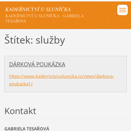
KADEŘNICTVÍ U SLUNÍČKA
KADEŘNICTVÍ U SLUNÍČKA - GABRIELA
TESAŘOVÁ
Štítek: služby
DÁRKOVÁ POUKÁZKA
https://www.kadernictviuslunicka.cz/news/darkova-
poukazka1/
Kontakt
GABRIELA TESAŘOVÁ