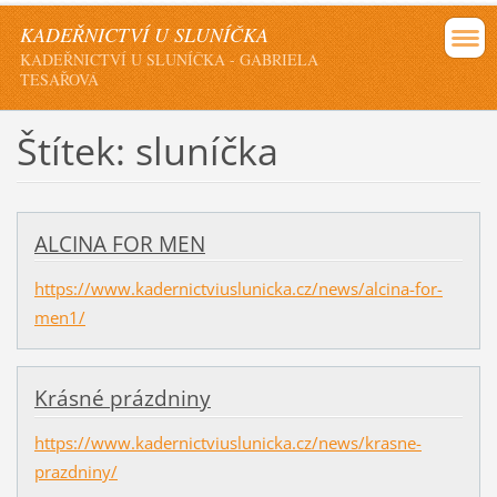
KADEŘNICTVÍ U SLUNÍČKA
KADEŘNICTVÍ U SLUNÍČKA - GABRIELA
TESAŘOVÁ
Štítek: sluníčka
ALCINA FOR MEN
https://www.kadernictviuslunicka.cz/news/alcina-for-
men1/
Krásné prázdniny
https://www.kadernictviuslunicka.cz/news/krasne-
prazdniny/