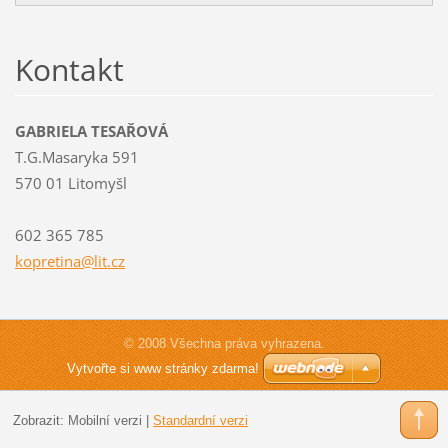
Kontakt
GABRIELA TESAŘOVÁ
T.G.Masaryka 591
570 01 Litomyšl
602 365 785
kopretin
a@lit.cz
© 2008 Všechna práva vyhrazena.
Vytvořte si www stránky zdarma!
Zobrazit:
Mobilní verzi
|
Standardní verzi