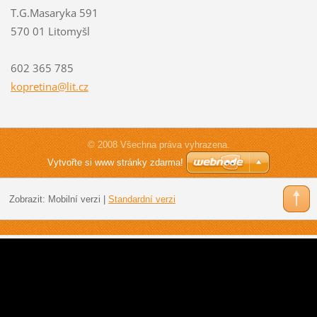
T.G.Masaryka 591
570 01 Litomyšl
602 365 785
kopretin
a@lit.cz
© 2008 Všechna práva vyhrazena.
Vytvořte si www stránky zdarma!
Zobrazit:
Mobilní verzi
|
Standardní verzi