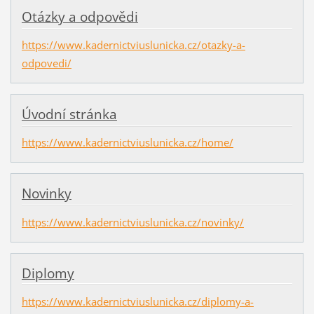
Otázky a odpovědi
https://www.kadernictviuslunicka.cz/otazky-a-
odpovedi/
Úvodní stránka
https://www.kadernictviuslunicka.cz/home/
Novinky
https://www.kadernictviuslunicka.cz/novinky/
Diplomy
https://www.kadernictviuslunicka.cz/diplomy-a-