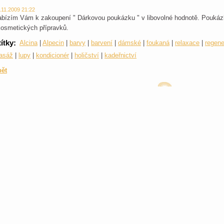
.11.2009 21:22
bízím Vám k zakoupení " Dárkovou poukázku " v libovolné hodnotě. Poukáz
kosmetických přípravků.
títky
:
Alcina
|
Alpecin
|
barvy
|
barvení
|
dámské
|
foukaná
|
relaxace
|
regen
asáž
|
lupy
|
kondicionér
|
holičství
|
kadeřnictví
pět