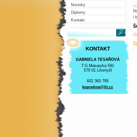
Novinky
16
Na
Diplomy
i 
Kontakt
Š
m
Z
KONTAKT
GABRIELA TESAŘOVÁ
T.G.Masaryka 591
570 01 Litomyšl
602 365 785
kopretin
a@lit.cz