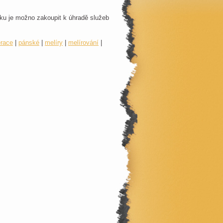
ku je možno zakoupit k úhradě služeb
erace
|
pánské
|
melíry
|
melírování
|