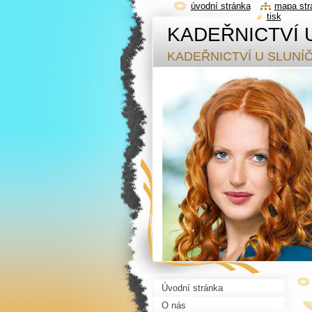
úvodní stránka
mapa str
tisk
KADEŘNICTVÍ 
KADEŘNICTVÍ U SLUNÍ
Úvodní stránka
O nás