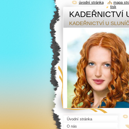
úvodní stránka
mapa str
tisk
KADEŘNICTVÍ 
KADEŘNICTVÍ U SLUNÍ
Úvodní stránka
O nás