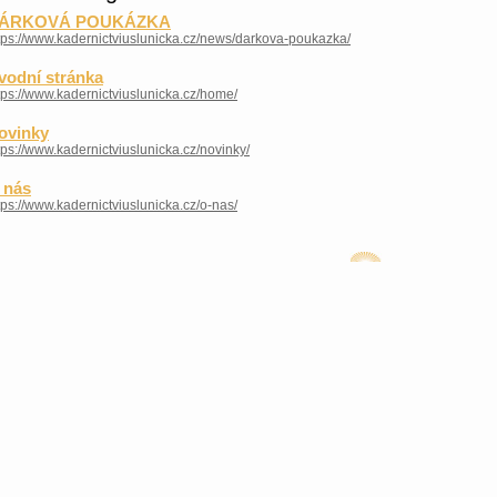
ÁRKOVÁ POUKÁZKA
tps://www.kadernictviuslunicka.cz/news/darkova-poukazka/
vodní stránka
tps://www.kadernictviuslunicka.cz/home/
ovinky
tps://www.kadernictviuslunicka.cz/novinky/
 nás
tps://www.kadernictviuslunicka.cz/o-nas/