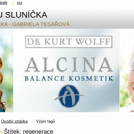
ánek
rss
U SLUNÍČKA
ČKA - GABRIELA TESAŘOVÁ
Úvodní stránka
Výpis tagů
Štítek: regenerace