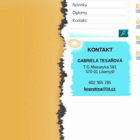
Novinky
D
ht
Diplomy
Kontakt
Ú
ht
N
ht
KONTAKT
O
ht
GABRIELA TESAŘOVÁ
T.G.Masaryka 591
570 01 Litomyšl
602 365 785
kopretin
a@lit.cz