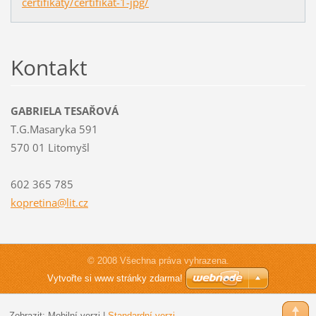
certifikaty/certifikat-1-jpg/
Kontakt
GABRIELA TESAŘOVÁ
T.G.Masaryka 591
570 01 Litomyšl
602 365 785
kopretin
a@lit.cz
© 2008 Všechna práva vyhrazena.
Vytvořte si www stránky zdarma!
Zobrazit:
Mobilní verzi
|
Standardní verzi