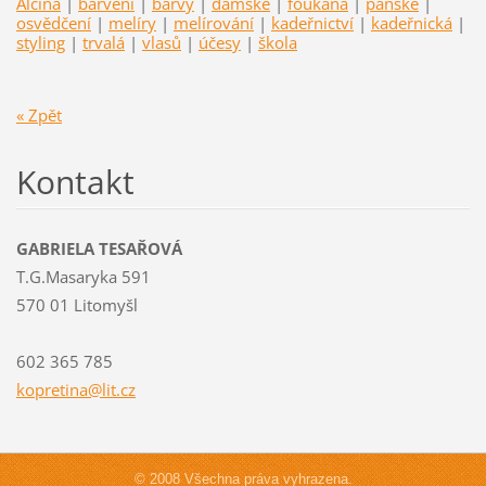
Alcina
|
barvení
|
barvy
|
dámské
|
foukaná
|
pánské
|
osvědčení
|
melíry
|
melírování
|
kadeřnictví
|
kadeřnická
|
styling
|
trvalá
|
vlasů
|
účesy
|
škola
« Zpět
Kontakt
GABRIELA TESAŘOVÁ
T.G.Masaryka 591
570 01 Litomyšl
602 365 785
kopretin
a@lit.cz
© 2008 Všechna práva vyhrazena.