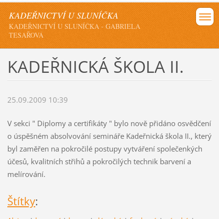
KADEŘNICTVÍ U SLUNÍČKA
KADEŘNICTVÍ U SLUNÍČKA - GABRIELA
TESAŘOVÁ
KADEŘNICKÁ ŠKOLA II.
25.09.2009 10:39
V sekci " Diplomy a certifikáty " bylo nově přidáno osvědčení
o úspěšném absolvování semináře Kadeřnická škola II., který
byl zaměřen na pokročilé postupy vytváření společenkých
účesů, kvalitních střihů a pokročilých technik barvení a
melírování.
Štítky
: