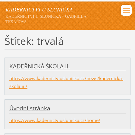
KADEŘNICTVÍ U SLUNÍČKA
KADEŘNICTVÍ U SLUNÍČKA - GABRIELA
TESAŘOVÁ
Štítek: trvalá
KADEŘNICKÁ ŠKOLA II.
https://www.kadernictviuslunicka.cz/news/kadernicka-
skola-ii-/
Úvodní stránka
https://www.kadernictviuslunicka.cz/home/