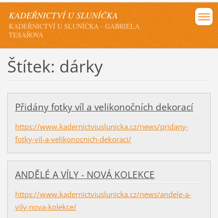
KADEŘNICTVÍ U SLUNÍČKA
KADEŘNICTVÍ U SLUNÍČKA - GABRIELA
TESAŘOVÁ
Štítek: dárky
Přidány fotky víl a velikonočních dekorací
https://www.kadernictviuslunicka.cz/news/pridany-
fotky-vil-a-velikonocnich-dekoraci/
ANDĚLÉ A VÍLY - NOVÁ KOLEKCE
https://www.kadernictviuslunicka.cz/news/andele-a-
vily-nova-kolekce/