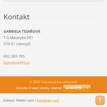
Kontakt
GABRIELA TESAŘOVÁ
T.G.Masaryka 591
570 01 Litomyšl
602 365 785
kopretin
a@lit.cz
© 2008 Všechna práva vyhrazena.
Vytvořte si www stránky zdarma!
Zobrazit:
Mobilní verzi
|
Standardní verzi