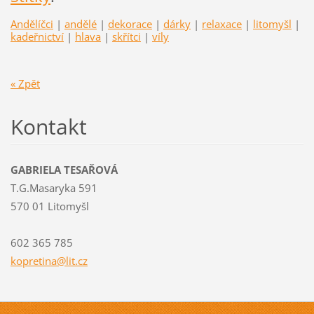
Andělíčci
|
andělé
|
dekorace
|
dárky
|
relaxace
|
litomyšl
|
kadeřnictví
|
hlava
|
skřítci
|
víly
« Zpět
Kontakt
GABRIELA TESAŘOVÁ
T.G.Masaryka 591
570 01 Litomyšl
602 365 785
kopretin
a@lit.cz