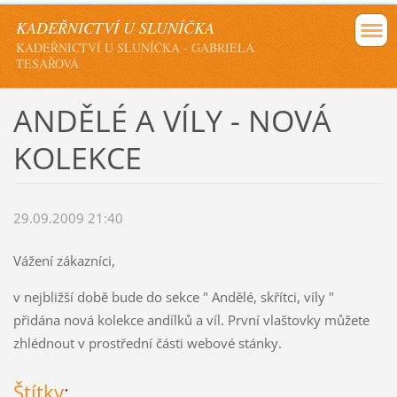
KADEŘNICTVÍ U SLUNÍČKA
KADEŘNICTVÍ U SLUNÍČKA - GABRIELA
TESAŘOVÁ
ANDĚLÉ A VÍLY - NOVÁ
KOLEKCE
29.09.2009 21:40
Vážení zákazníci,
v nejbližší době bude do sekce " Andělé, skřítci, víly "
přidána nová kolekce andílků a víl. První vlaštovky můžete
zhlédnout v prostřední části webové stánky.
Štítky
: