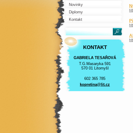
Novinky
N
ht
Diplomy
Kontakt
P
ht
A
ht
KONTAKT
GABRIELA TESAŘOVÁ
T.G.Masaryka 591
570 01 Litomyšl
602 365 785
kopretin
a@lit.cz