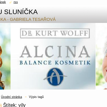
ánek
rss
U SLUNÍČKA
ČKA - GABRIELA TESAŘOVÁ
Úvodní stránka
Výpis tagů
Štítek: víly