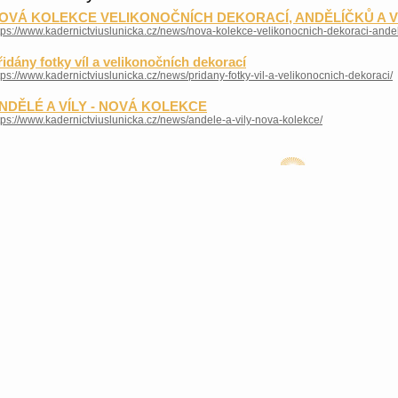
OVÁ KOLEKCE VELIKONOČNÍCH DEKORACÍ, ANDĚLÍČKŮ A V
tps://www.kadernictviuslunicka.cz/news/nova-kolekce-velikonocnich-dekoraci-andeli
řidány fotky víl a velikonočních dekorací
tps://www.kadernictviuslunicka.cz/news/pridany-fotky-vil-a-velikonocnich-dekoraci/
NDĚLÉ A VÍLY - NOVÁ KOLEKCE
tps://www.kadernictviuslunicka.cz/news/andele-a-vily-nova-kolekce/