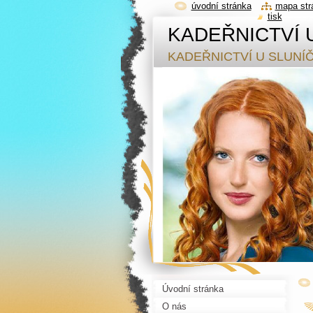
úvodní stránka
mapa str
tisk
KADEŘNICTVÍ 
KADEŘNICTVÍ U SLUNÍ
Úvodní stránka
O nás