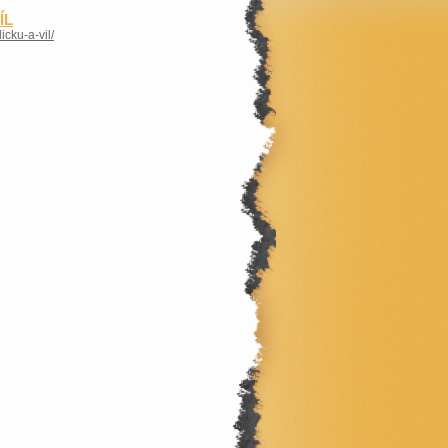
ÍL
cku-a-vil/