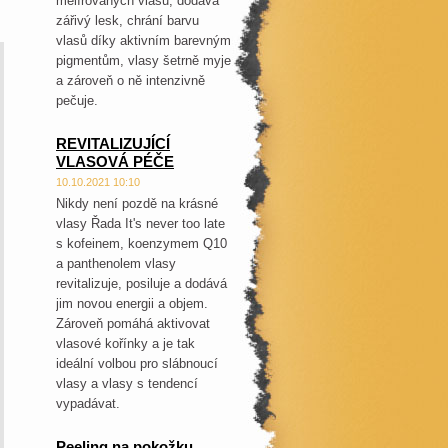
melírovaných vlasů, dodává
zářivý lesk, chrání barvu
vlasů díky aktivním barevným
pigmentům, vlasy šetrně myje
a zároveň o ně intenzivně
pečuje.
REVITALIZUJÍCÍ
VLASOVÁ PÉČE
10.10.2021 10:10
Nikdy není pozdě na krásné
vlasy Řada It's never too late
s kofeinem, koenzymem Q10
a panthenolem vlasy
revitalizuje, posiluje a dodává
jim novou energii a objem.
Zároveň pomáhá aktivovat
vlasové kořínky a je tak
ideální volbou pro slábnoucí
vlasy a vlasy s tendencí
vypadávat.
Peeling na pokožku