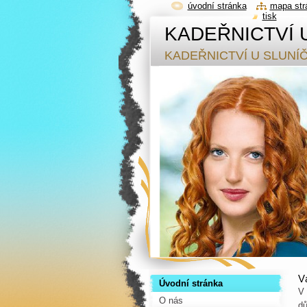
úvodní stránka
mapa str
tisk
KADEŘNICTVÍ 
KADEŘNICTVÍ U SLUNÍ
V
Úvodní stránka
V 
O nás
dů