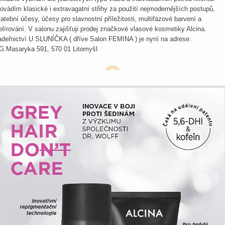
ovádím klasické i extravagatní střihy za použití nejmodernějších postupů,
atební účesy, účesy pro slavnostní příležitosti, multifázové barvení a
lírování. V salonu zajišťuji prodej značkové vlasové kosmetiky Alcina.
deřnictví U SLUNÍČKA ( dříve Salon FEMINA ) je nyní na adrese:
G.Masaryka 591, 570 01 Litomyšl