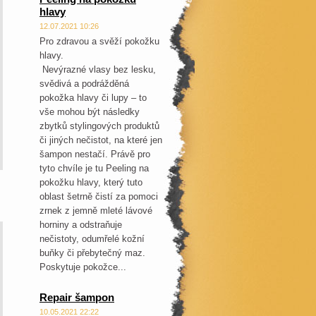
hlavy
12.07.2021 10:26
Pro zdravou a svěží pokožku
hlavy.
Nevýrazné vlasy bez lesku,
svědivá a podrážděná
pokožka hlavy či lupy – to
vše mohou být následky
zbytků stylingových produktů
či jiných nečistot, na které jen
šampon nestačí. Právě pro
tyto chvíle je tu Peeling na
pokožku hlavy, který tuto
oblast šetrně čistí za pomoci
zrnek z jemně mleté lávové
horniny a odstraňuje
nečistoty, odumřelé kožní
buňky či přebytečný maz.
Poskytuje pokožce...
Repair šampon
10.05.2021 22:22