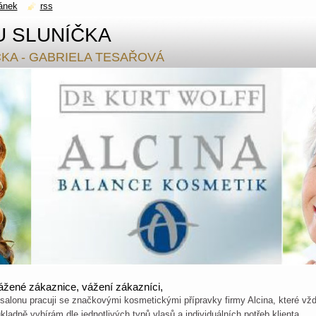
ánek
rss
U SLUNÍČKA
ČKA - GABRIELA TESAŘOVÁ
ážené zákaznice, vážení zákazníci,
salonu pracuji se značkovými kosmetickými přípravky firmy Alcina, které vž
kladně vybírám dle jednotlivých typů vlasů a individuálních potřeb klienta.