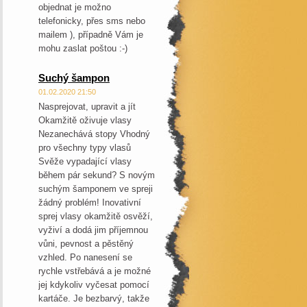
objednat je možno
telefonicky, přes sms nebo
mailem ), případně Vám je
mohu zaslat poštou :-)
Suchý šampon
01.02.2020 21:50
Nasprejovat, upravit a jít
Okamžitě oživuje vlasy
Nezanechává stopy Vhodný
pro všechny typy vlasů
Svěže vypadající vlasy
během pár sekund? S novým
suchým šamponem ve spreji
žádný problém! Inovativní
sprej vlasy okamžitě osvěží,
vyživí a dodá jim příjemnou
vůni, pevnost a pěstěný
vzhled. Po nanesení se
rychle vstřebává a je možné
jej kdykoliv vyčesat pomocí
kartáče. Je bezbarvý, takže