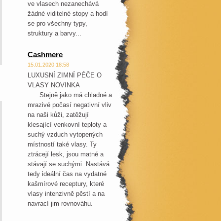
ve vlasech nezanechává
žádné viditelné stopy a hodí
se pro všechny typy,
struktury a barvy...
Cashmere
15.01.2020 18:58
LUXUSNÍ ZIMNÍ PÉČE O
VLASY NOVINKA
Stejně jako má chladné a
mrazivé počasí negativní vliv
na naši kůži, zatěžují
klesající venkovní teploty a
suchý vzduch vytopených
místností také vlasy. Ty
ztrácejí lesk, jsou matné a
stávají se suchými. Nastává
tedy ideální čas na vydatné
kašmírové receptury, které
vlasy intenzivně pěstí a na
navrací jim rovnováhu.