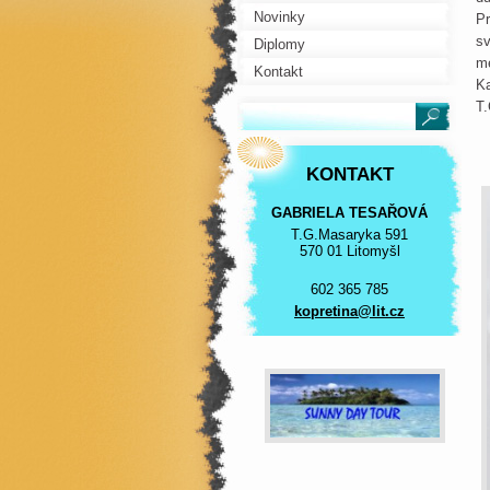
Novinky
Pr
sv
Diplomy
me
Kontakt
Ka
T.
KONTAKT
GABRIELA TESAŘOVÁ
T.G.Masaryka 591
570 01 Litomyšl
602 365 785
kopretin
a@lit.cz