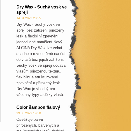
Dry Wax - Suchý vosk ve
spreji
14.01.2023 20:55
Dry Wax - Suchý vosk ve
spreji bez zatížení přirozený
lesk a flexibilní zpevnění
jednoduché nanášení Nový
ALCINA Dry Wax lze velmi
snadno a rovnoměrně nanést
do vlasů bez jejich zatížení.
Suchý vosk ve spreji dodává
vlasům přirozenou texturu,
flexibilní a strukturované
zpevnění a přirozený lesk.
Dry Wax je vhodný pro
všechny typy a délky vlasů.
Color šampon fialový
29.05.2022 19:58
Osvěžuje barvu
přirozených, barvených a