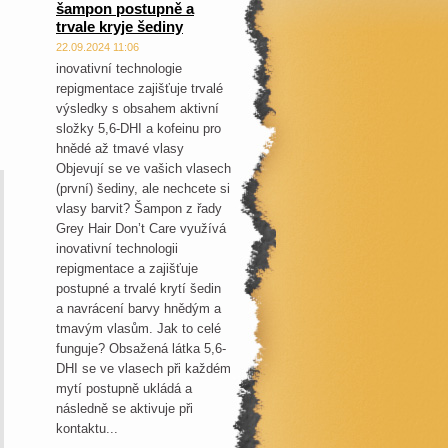
šampon postupně a
trvale kryje šediny
22.09.2024 11:06
inovativní technologie
repigmentace zajišťuje trvalé
výsledky s obsahem aktivní
složky 5,6-DHI a kofeinu pro
hnědé až tmavé vlasy
Objevují se ve vašich vlasech
(první) šediny, ale nechcete si
vlasy barvit? Šampon z řady
Grey Hair Don’t Care využívá
inovativní technologii
repigmentace a zajišťuje
postupné a trvalé krytí šedin
a navrácení barvy hnědým a
tmavým vlasům. Jak to celé
funguje? Obsažená látka 5,6-
DHI se ve vlasech při každém
mytí postupně ukládá a
následně se aktivuje při
kontaktu...