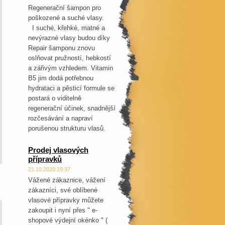
Regenerační šampon pro
poškozené a suché vlasy.
I suché, křehké, matné a
nevýrazné vlasy budou díky
Repair šamponu znovu
oslňovat pružností, hebkostí
a zářivým vzhledem. Vitamin
B5 jim dodá potřebnou
hydrataci a pěsticí formule se
postará o viditelně
regenerační účinek, snadnější
rozčesávání a napraví
porušenou strukturu vlasů.
Prodej vlasových
přípravků
21.10.2020 19:37
Vážené zákaznice, vážení
zákazníci, své oblíbené
vlasové přípravky můžete
zakoupit i nyní přes " e-
shopové výdejní okénko " (